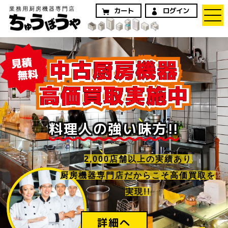
業務用厨房機器専門店
ログイン
カート
見積
中古厨房機器
無料
高価買取実施中
料理人の強い味方!!
2,000店舗以上の実績あり
厨房機器専門店だからこそ高価買取を
実現!!
詳細へ