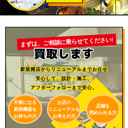
まずは、ご相談に乗らせてください!
買取します
新規開店からリニューアルまでお任せ
安心して、
設計・施工、
アフターフォローまで安心。
不要になる
お店の
店舗を
厨房機器を
リニューアルを
閉められる方
お持ちの方
お考えの方